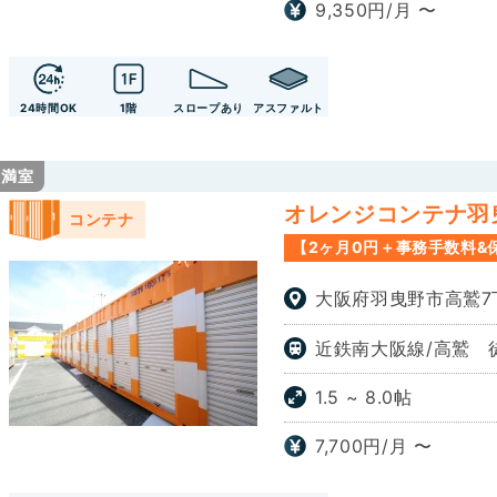
9,350円/月 〜
24時間OK
1階
スロープあり
アスファルト
満室
オレンジコンテナ羽曳野
コンテナ
【2ヶ月0円＋事務手数料&
大阪府羽曳野市高鷲7丁
近鉄南大阪線/高鷲 徒
1.5 ~ 8.0帖
7,700円/月 〜