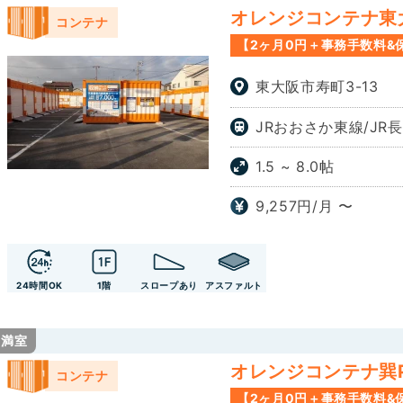
オレンジコンテナ東大阪
コンテナ
【2ヶ月0円＋事務手数料&
東大阪市寿町3-13
JRおおさか東線/JR
1.5 ~ 8.0帖
9,257円/月 〜
24時間OK
1階
スロープあり
アスファルト
満室
オレンジコンテナ巽Pa
コンテナ
【2ヶ月0円＋事務手数料&