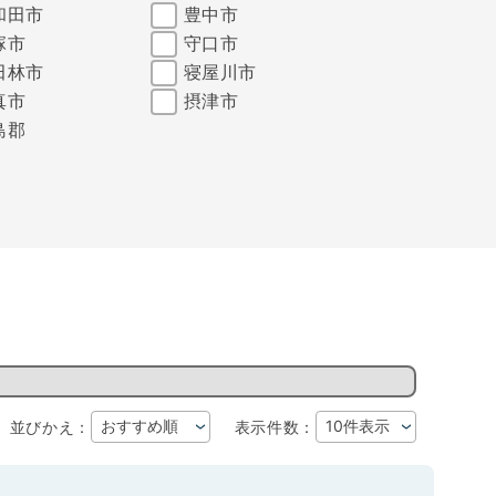
和田市
豊中市
塚市
守口市
田林市
寝屋川市
真市
摂津市
島郡
並びかえ：
表示件数：