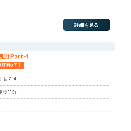
詳細を見る
Part-1
保証料0円】
目7-4
歩11分