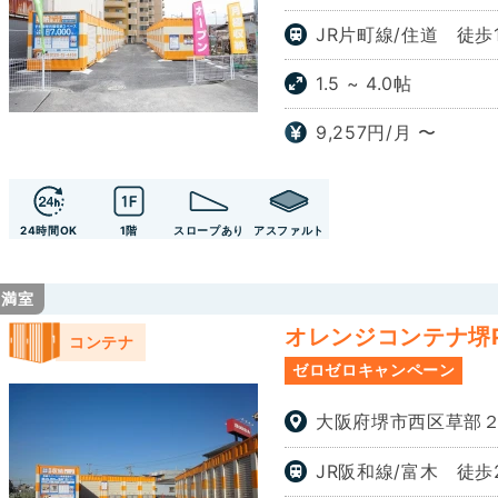
JR片町線/住道 徒歩
1.5 ~ 4.0帖
9,257円/月 〜
24時間OK
1階
スロープあり
アスファルト
満室
オレンジコンテナ堺Pa
沿線・駅から探す
コンテナ
ゼロゼロキャンペーン
近畿
大阪府堺市西区草部２
関東
大阪
兵庫
中国
東京
千葉
滋賀
奈良
広島
JR阪和線/富木 徒歩
埼玉
神奈川