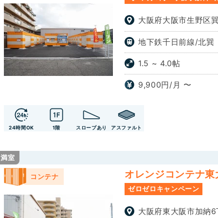
大阪府大阪市生野区巽中
地下鉄千日前線/北巽
1.5 ~ 4.0帖
9,900円/月 〜
24時間OK
1階
スロープあり
アスファルト
満室
オレンジコンテナ東大阪
コンテナ
ゼロゼロキャンペーン
大阪府東大阪市加納6丁