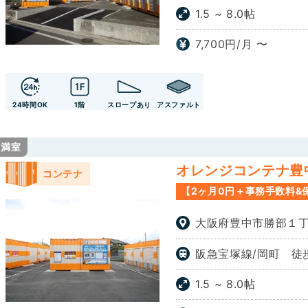
1.5 ~ 8.0帖
群馬
東海
7,700円/月 〜
愛知
静岡
九州
福岡
三重
岐阜
24時間OK
1階
スロープあり
アスファルト
満室
オレンジコンテナ豊中P
コンテナ
【2ヶ月0円＋事務手数料&
大阪府豊中市勝部１丁
阪急宝塚線/岡町 徒歩
1.5 ~ 8.0帖