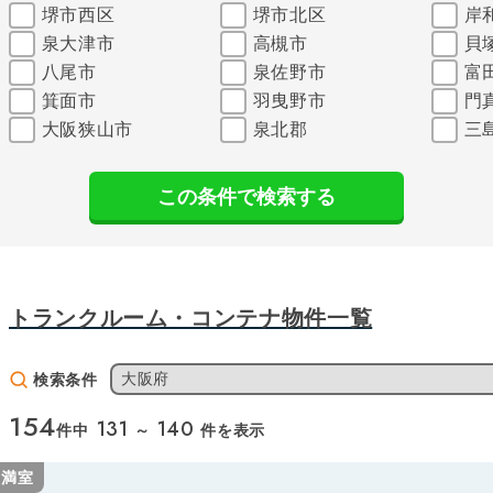
堺市西区
堺市北区
岸
泉大津市
高槻市
貝
八尾市
泉佐野市
富
箕面市
羽曳野市
門
大阪狭山市
泉北郡
三
この条件で検索する
トランクルーム・コンテナ物件一覧
大阪府
検索条件
154
131
140
件中
～
件を表示
満室