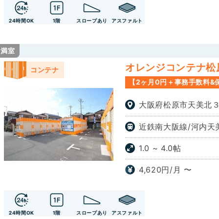
24時間OK
1階
スロープあり
アスファルト
満室
オレンジコンテナ松原
コンテナ
【2ヶ月0円＋事務手数料&
大阪府松原市天美北３
近鉄南大阪線/河内天
1.0 ~ 4.0帖
4,620円/月 〜
24時間OK
1階
スロープあり
アスファルト