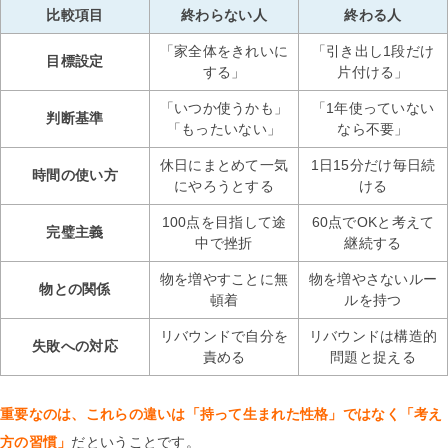
比較項目
終わらない人
終わる人
「家全体をきれいに
「引き出し1段だけ
目標設定
する」
片付ける」
「いつか使うかも」
「1年使っていない
判断基準
「もったいない」
なら不要」
休日にまとめて一気
1日15分だけ毎日続
時間の使い方
にやろうとする
ける
100点を目指して途
60点でOKと考えて
完璧主義
中で挫折
継続する
物を増やすことに無
物を増やさないルー
物との関係
頓着
ルを持つ
リバウンドで自分を
リバウンドは構造的
失敗への対応
責める
問題と捉える
重要なのは、これらの違いは「持って生まれた性格」ではなく「考え
方の習慣」
だということです。