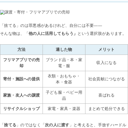
「捨てる」のは罪悪感があるけれど、自分には不要——
そんな物は、「
他の人に活用してもらう」
という選択肢があります。
方法
適した物
メリット
フリマアプリでの売
ブランド品・本・家
収入になる
却
電・服
衣類・おもちゃ・
寄付・施設への提供
社会貢献につながる
本・食器
子ども服・ベビー用
家族・友人への譲渡
喜ばれる
品
リサイクルショップ
家電・家具・楽器
まとめて処分できる
「
捨てる
」のではなく「
次の人に渡す
」と考えると、手放すハードル