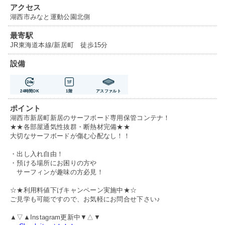
アクセス
湖西市みなと運動公園北側
最寄駅
JR東海道本線/新居町 徒歩15分
設備
24時間OK
1階
アスファルト
ポイント
湖西市新居町新居のサーフボード専用保管コンテナ！
★★各部屋通気性抜群・断熱材完備★★
大切なサーフボードが傷む心配なし！！
・出し入れ自由！
・預ける場所にお困りの方や
サーフィンが趣味の方必見！
☆★利用料値下げキャンペーン実施中★☆
ご見学も可能ですので、お気軽にお問合せ下さい♪
▲▽▲Instagram更新中▼△▼