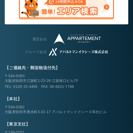
運営会社
グループ会社
【ご連絡先・郵送物送付先】
〒564-0063
大阪府吹田市江坂町1-23-28 江坂南口ビル7F
TEL:
0120-15-4466
FAX: 06-6821-7788
【本社】
〒564-0062
大阪府吹田市垂水町3-33-17 アパルトマンイクシーズ本社ビル
【東京支社】
〒169-0051