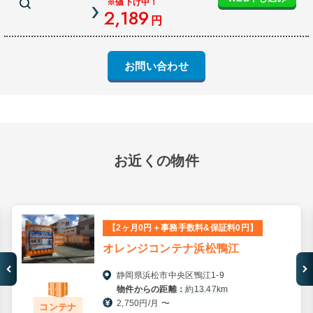
※値下げ中！
2,189
円
お問い合わせ
お近くの物件
【2ヶ月0円＋事務手数料&保証料0円】
オレンジコンテナ浜松鴨江
静岡県浜松市中央区鴨江1-9
物件からの距離：
約13.47km
2,750円/月 〜
コンテナ