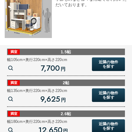
だいております。
1.5帖
満室
幅105cm×奥行220cm×高さ220cm
近隣の物件
7,700
を探す
円
2帖
満室
幅135cm×奥行220cm×高さ220cm
近隣の物件
9,625
を探す
円
2.6帖
満室
幅180cm×奥行220cm×高さ220cm
近隣の物件
12,650
を探す
円