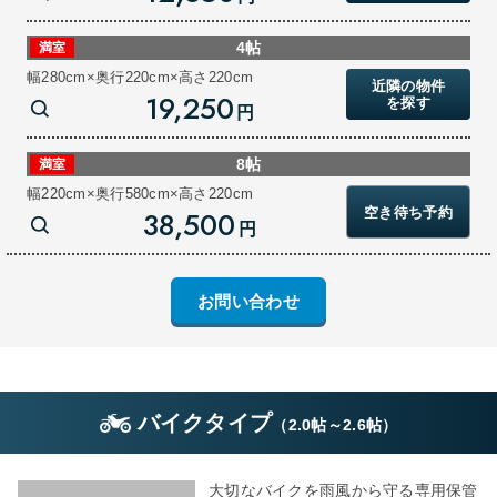
4帖
満室
幅280cm×奥行220cm×高さ220cm
近隣の物件
19,250
を探す
円
8帖
満室
幅220cm×奥行580cm×高さ220cm
空き待ち予約
38,500
円
お問い合わせ
バイクタイプ
（
2.0帖
～
2.6帖
）
大切なバイクを雨風から守る専用保管