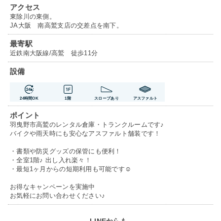
アクセス
東除川の東側。
JA大阪 南高鷲支店の交差点を南下。
最寄駅
近鉄南大阪線/高鷲 徒歩11分
設備
24時間OK
1階
スロープあり
アスファルト
ポイント
羽曳野市高鷲のレンタル倉庫・トランクルームです♪
バイクや雨天時にも安心なアスファルト舗装です！
・書類や防災グッズの保管にも便利！
・全室1階♪ 出し入れ楽々！
・最短1ヶ月からの短期利用も可能です☺
お得なキャンペーンを実施中
お気軽にお問い合わせください♪