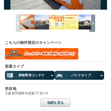
こちらの物件限定のキャンペーン
お得な
【2ヶ月0円＋事務手数料&保証料0円】
キャンペーン
部屋タイプ
荷物専用コンテナ
バイクタイプ
所在地
大阪府羽曳野市高鷲7丁目7-4
地図を見る