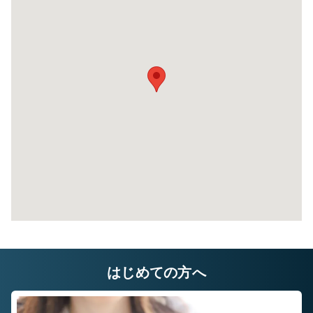
8帖タイプ
幅×奥行×高さ(㎝)
220×580×220
自宅に収納しきれないレジャー用品や季節もの
自
など様々な用途でご利用いただいております。
な
はじめての方へ