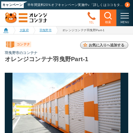
キャンペーン
半年間賃料20％オフキャンペーン実施中♪「詳しくはココをタップ」
MENU
TEL
検索
大阪府
羽曳野市
オレンジコンテナ羽曳野Part-1
コンテナ
お気に入りへ追加する
羽曳野市のコンテナ
オレンジコンテナ羽曳野Part-1