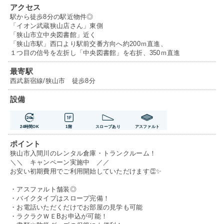
アクセス
駅から徒歩8分の駅近物件◎
「イオン武蔵狭山店さん」東側
「狭山市立中央図書館」近く
「狭山市駅」西口より駅前交番方向へ約200ｍ直進、
１つ目の信号を左折し「中央図書館」を右折、350ｍ直進
最寄駅
西武新宿線/狭山市 徒歩8分
設備
24時間OK
1階
スロープあり
アスファルト
ポイント
狭山市入間川のレンタル倉庫・トランクルーム！
＼＼ キャンペーン実施中 ／／
お安い初期費用でご利用開始していただけます👏✨
・アスファルト舗装◎
・バイクタイプはスロープ完備！
・お電話いただくだけでお部屋の見学も可能
・ラクラクＷＥBお申込が可能！