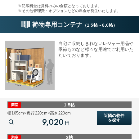
※記載料金は賃料のみの金額となっております。
※その他管理費・オプションなどの料金が発生いたします。
荷物専用コンテナ
（
1.5帖
～
8.0帖
）
自宅に収納しきれないレジャー用品や
季節ものなど様々な用途でご利用いた
だいております。
1.5帖
満室
幅105cm×奥行220cm×高さ220cm
近隣の物件
9,020
を探す
円
2帖
満室