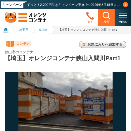
キャンペーン
ずっと！2,200円引きキャンペーン実施中✨2026年8月18日まで！詳しくはこちら
MENU
TEL
検索
埼玉県
狭山市
【埼玉】オレンジコンテナ狭山入間川Part1
コンテナ
お気に入りへ追加する
狭山市のコンテナ
【埼玉】オレンジコンテナ狭山入間川Part1