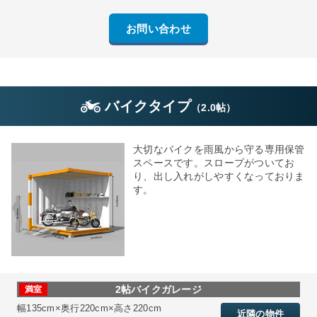
お問い合わせ
バイクタイプ
（
2.0帖
）
大切なバイクを雨風から守る専用保管
スペースです。スロープがついてお
り、出し入れがしやすくなっておりま
す。
2帖バイクガレージ
満室
幅135cm×奥行220cm×高さ220cm
近隣の物件