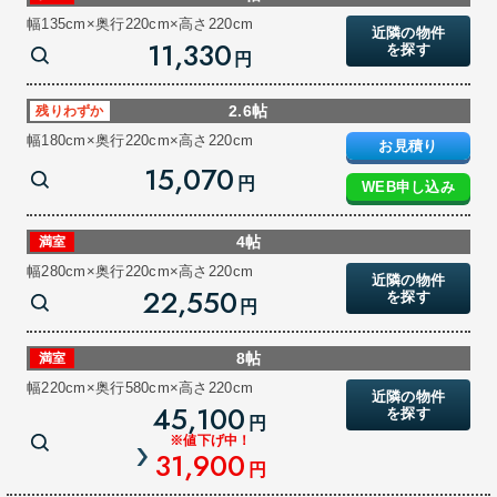
幅135cm×奥行220cm×高さ220cm
近隣の物件
11,330
を探す
円
2.6帖
残りわずか
幅180cm×奥行220cm×高さ220cm
お見積り
15,070
円
WEB申し込み
4帖
満室
幅280cm×奥行220cm×高さ220cm
近隣の物件
22,550
を探す
円
8帖
満室
幅220cm×奥行580cm×高さ220cm
近隣の物件
45,100
を探す
円
※値下げ中！
31,900
円