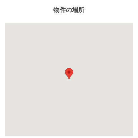
物件の場所
閉じ
る
8帖タイプ
幅×奥行×高さ(㎝)
220×580×220
自宅に収納しきれないレジャー用品や季節もの
自
など様々な用途でご利用いただいております。
な