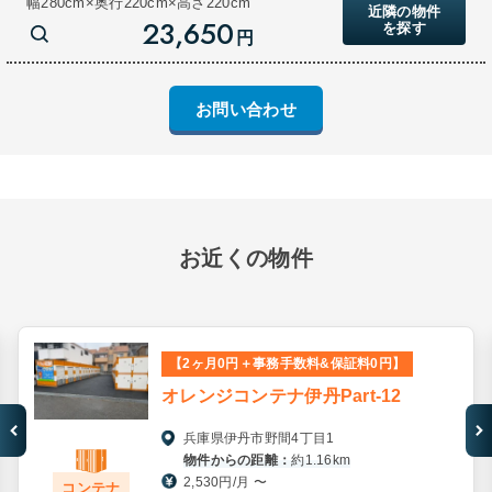
幅280cm×奥行220cm×高さ220cm
近隣の物件
23,650
を探す
円
お問い合わせ
お近くの物件
【2ヶ月0円＋事務手数料&保証料0円】
オレンジコンテナ伊丹Part-12
兵庫県伊丹市野間4丁目1
物件からの距離：
約1.16km
2,530円/月 〜
コンテナ