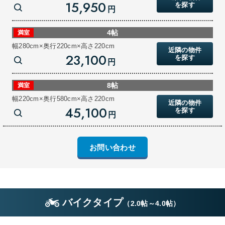
15,950
を探す
円
4帖
満室
幅280cm×奥行220cm×高さ220cm
近隣の物件
23,100
を探す
円
8帖
満室
幅220cm×奥行580cm×高さ220cm
近隣の物件
45,100
を探す
円
お問い合わせ
バイクタイプ
（
2.0帖
～
4.0帖
）