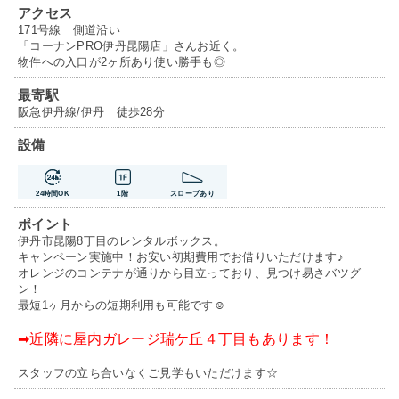
アクセス
171号線 側道沿い
「コーナンPRO伊丹昆陽店」さんお近く。
物件への入口が2ヶ所あり使い勝手も◎
最寄駅
阪急伊丹線/伊丹 徒歩28分
設備
24時間OK
1階
スロープあり
ポイント
伊丹市昆陽8丁目のレンタルボックス。
キャンペーン実施中！お安い初期費用でお借りいただけます♪
オレンジのコンテナが通りから目立っており、見つけ易さバツグ
ン！
最短1ヶ月からの短期利用も可能です☺
➡近隣に屋内ガレージ瑞ケ丘４丁目もあります！
スタッフの立ち合いなくご見学もいただけます☆