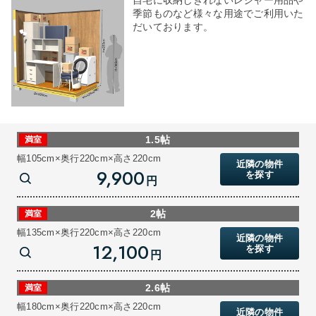
自宅に収納しきれないレジャー用品や
季節ものなど様々な用途でご利用いた
だいております。
1.5帖
満室
幅105cm×奥行220cm×高さ220cm
近隣の物件
9,900
を探す
円
2帖
満室
幅135cm×奥行220cm×高さ220cm
近隣の物件
12,100
を探す
円
2.6帖
満室
幅180cm×奥行220cm×高さ220cm
近隣の物件