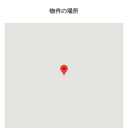
物件の場所
閉じ
る
8帖タイプ
幅×奥行×高さ(㎝)
220×580×220
自宅に収納しきれないレジャー用品や季節もの
自
など様々な用途でご利用いただいております。
な