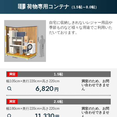
荷物専用コンテナ
（
1.5帖
～
8.0帖
）
自宅に収納しきれないレジャー用品や
季節ものなど様々な用途でご利用いた
だいております。
1.5帖
満室
幅105cm×奥行220cm×高さ220cm
満室のため、お問
い合わせできませ
6,820
ん
円
2.6帖
満室
幅180cm×奥行220cm×高さ220cm
満室のため、お問
い合わせできませ
11,330
ん
円