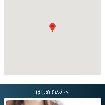
8帖タイプ
幅×奥行×高さ(㎝)
220×580×220
自宅に収納しきれないレジャー用品や季節もの
自
など様々な用途でご利用いただいております。
な
はじめての方へ