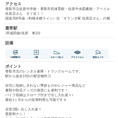
アクセス
香取市立佐原中学校・香取市民体育館・佐原中央図書館・アベイル
佐原店さん すぐ近く！
国道356号線（利根水郷ライン）沿「オランダ家 佐原店さん」の横
最寄駅
JR成田線/佐原 車2分
設備
24時間OK
1階
スロープあり
アスファルト
防犯カメラ
ポイント
香取市北のレンタル倉庫・トランクルームです。
駅から徒歩10分の駅近物件◎
自宅に収納しきれない季節ものやレジャー用品など
書類や防災グッズの保管にも便利です！
バイク収納はスロープ付きで出し入れ楽々♪
最短1ヶ月からの短期利用も可能です☺
全室1階♪ 出し入れ楽々
更新料ナシ！