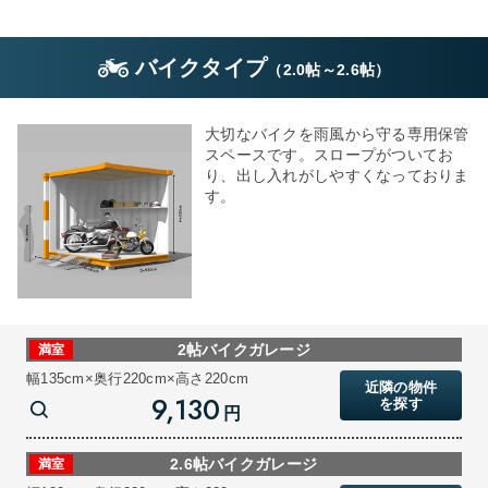
バイクタイプ
（
2.0帖
～
2.6帖
）
大切なバイクを雨風から守る専用保管
スペースです。スロープがついてお
り、出し入れがしやすくなっておりま
す。
2帖バイクガレージ
満室
幅135cm×奥行220cm×高さ220cm
近隣の物件
9,130
を探す
円
2.6帖バイクガレージ
満室