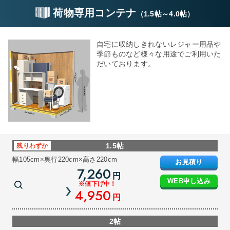
荷物専用コンテナ
（
1.5帖
～
4.0帖
）
自宅に収納しきれないレジャー用品や
季節ものなど様々な用途でご利用いた
だいております。
1.5帖
残りわずか
幅105cm×奥行220cm×高さ220cm
お見積り
7,260
円
WEB申し込み
※値下げ中！
4,950
円
2帖