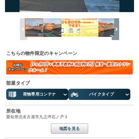
こちらの物件限定のキャンペーン
【3ヶ月0円＋事務手数料&保証料0円】格安・激安のトラン
お得な
キャンペーン
クルーム！
部屋タイプ
荷物専用コンテナ
バイクタイプ
所在地
愛知県北名古屋市九之坪石ノ戸３
地図を見る