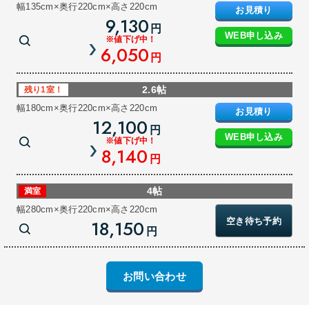
幅135cm×奥行220cm×高さ220cm
お見積り
9,130
円
WEB申し込み
※値下げ中！
6,050
円
2.6帖
残り1室！
幅180cm×奥行220cm×高さ220cm
お見積り
12,100
円
WEB申し込み
※値下げ中！
8,140
円
4帖
満室
幅280cm×奥行220cm×高さ220cm
空き待ち予約
18,150
円
お問い合わせ