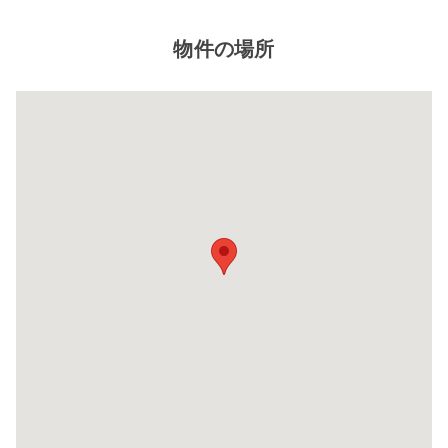
物件の場所
閉じ
る
8帖タイプ
幅×奥行×高さ(㎝)
220×580×220
自宅に収納しきれないレジャー用品や季節もの
自
など様々な用途でご利用いただいております。
な