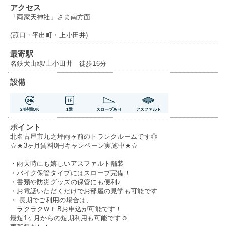
アクセス
「両家天神社」さま南方面
(菰口・平出町・上小田井)
最寄駅
名鉄犬山線/上小田井 徒歩16分
設備
24時間OK
1階
スロープあり
アスファルト
ポイント
北名古屋市九之坪両ヶ前のトランクルームです◎
☆★3ヶ月賃料0円キャンペーン実施中★☆
・雨天時にも嬉しいアスファルト舗装
・バイク保管タイプにはスロープ完備！
・書類や防災グッズの保管にも便利♪
・お電話いただくだけでお部屋の見学も可能です
・ 長期でご利用の場合は、
ラクラクＷＥBお申込が可能です！
最短1ヶ月からの短期利用も可能です☺