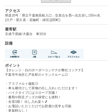
アクセス
県道20号「県立千葉南高校入口」交差点を西へ右左折し150ｍ先
(川戸・星久喜・花輪町・緑区辺田町)
最寄駅
京成千原線/大森台 車10分
設備
24時間OK
1階
スロープあり
アスファルト
ポイント
【オレンジ・白のボーダーコンテナが弊社コンテナ】
千葉市中央区仁戸名町のトランクルーム◎
・アスファルト舗装◎
・車を横付けして荷物の出し入れいただけます！
・バイクタイプにはスロープ完備！
・書類や防災グッズの保管にも便利！
・全室1階！ 出し入れ楽々🎵
・お電話いただくだけでお部屋の見学も可能
・更新料なし！