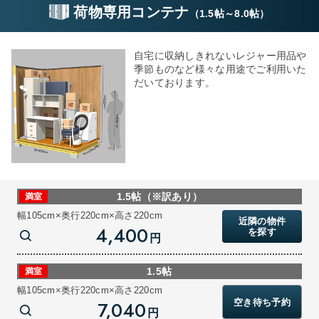
荷物専用コンテナ
（
1.5帖
～
8.0帖
）
自宅に収納しきれないレジャー用品や
季節ものなど様々な用途でご利用いた
だいております。
1.5帖（※訳あり）
満室
幅105cm×奥行220cm×高さ220cm
近隣の物件
4,400
を探す
円
1.5帖
満室
幅105cm×奥行220cm×高さ220cm
空き待ち予約
7,040
円