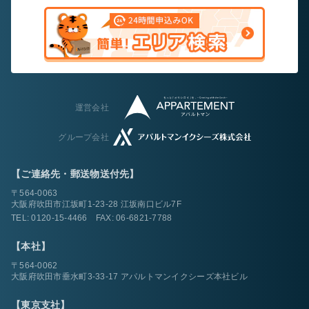
運営会社
グループ会社
【ご連絡先・郵送物送付先】
〒564-0063
大阪府吹田市江坂町1-23-28 江坂南口ビル7F
TEL:
0120-15-4466
FAX: 06-6821-7788
【本社】
〒564-0062
大阪府吹田市垂水町3-33-17 アパルトマンイクシーズ本社ビル
【東京支社】