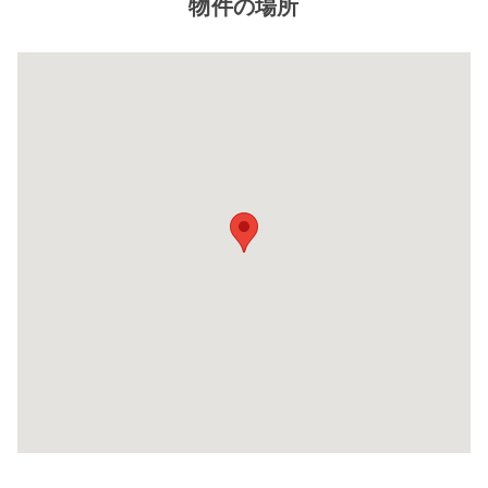
物件の場所
閉じ
る
8帖タイプ
幅×奥行×高さ(㎝)
220×580×220
自宅に収納しきれないレジャー用品や季節もの
自
など様々な用途でご利用いただいております。
な