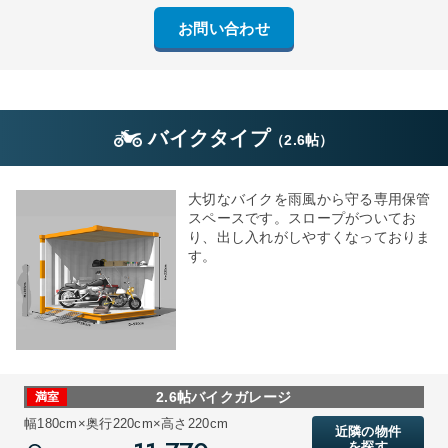
お問い合わせ
バイクタイプ
（
2.6帖
）
大切なバイクを雨風から守る専用保管
スペースです。スロープがついてお
り、出し入れがしやすくなっておりま
す。
2.6帖バイクガレージ
満室
幅180cm×奥行220cm×高さ220cm
近隣の物件
を探す