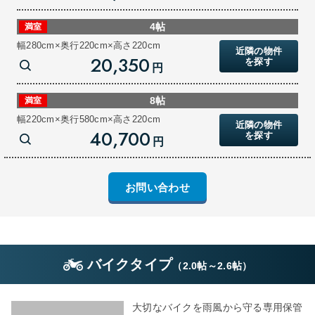
4帖
満室
幅280cm×奥行220cm×高さ220cm
近隣の物件
20,350
を探す
円
8帖
満室
幅220cm×奥行580cm×高さ220cm
近隣の物件
40,700
を探す
円
お問い合わせ
バイクタイプ
（
2.0帖
～
2.6帖
）
大切なバイクを雨風から守る専用保管