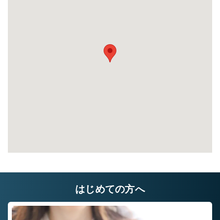
8帖タイプ
幅×奥行×高さ(㎝)
220×580×220
自宅に収納しきれないレジャー用品や季節もの
自
など様々な用途でご利用いただいております。
な
はじめての方へ