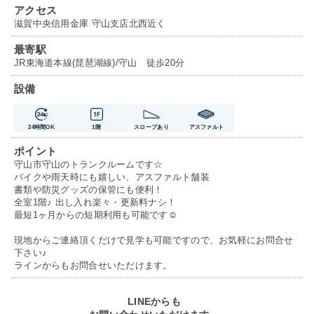
アクセス
滋賀中央信用金庫 守山支店北西近く
最寄駅
JR東海道本線(琵琶湖線)/守山 徒歩20分
設備
24時間OK
1階
スロープあり
アスファルト
ポイント
守山市守山のトランクルームです☆
バイクや雨天時にも嬉しい、アスファルト舗装
書類や防災グッズの保管にも便利！
全室1階♪ 出し入れ楽々・更新料ナシ！
最短1ヶ月からの短期利用も可能です☺
現地からご連絡頂くだけで見学も可能ですので、お気軽にお問合せ
下さい♪
ラインからもお問合せいただけます。
LINEからも