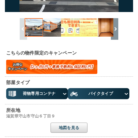
こちらの物件限定のキャンペーン
お得な
【2ヶ月0円＋事務手数料&保証料0円】
キャンペーン
部屋タイプ
荷物専用コンテナ
バイクタイプ
所在地
滋賀県守山市守山６丁目９
地図を見る