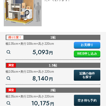
1帖
残り1室！
幅135cm×奥行100cm×高さ220cm
お見積り
5,093
円
WEB申し込み
1.5帖
満室
幅105cm×奥行220cm×高さ220cm
近隣の物件
8,140
を探す
円
2帖
満室
幅135cm×奥行220cm×高さ220cm
空き待ち予約
10,175
円