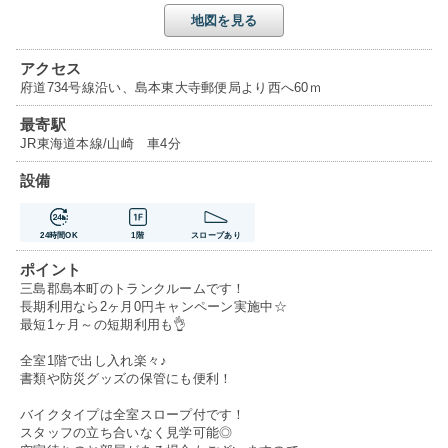
地図を見る
アクセス
府道734号線沿い、島本東大寺郵便局より西へ60ｍ
最寄駅
JR東海道本線/山崎 車4分
設備
24時間OK
1階
スロープあり
ポイント
三島郡島本町のトランクルームです！
長期利用なら2ヶ月0円キャンペーン実施中☆
最短1ヶ月～の短期利用も👌
全室1階で出し入れ楽々♪
書類や防災グッズの保管にも便利！
バイクタイプは全室スロープ付です！
スタッフの立ち合いなく見学可能◎