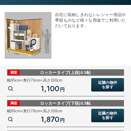
自宅に収納しきれないレジャー用品や
季節ものなど様々な用途でご利用いた
だいております。
ロッカータイプ(上段)0.5帖
満室
幅95cm×奥行70cm×高さ100cm
近隣の物件
1,100
を探す
円
ロッカータイプ(下段)0.5帖
満室
幅95cm×奥行70cm×高さ100cm
近隣の物件
1,870
を探す
円