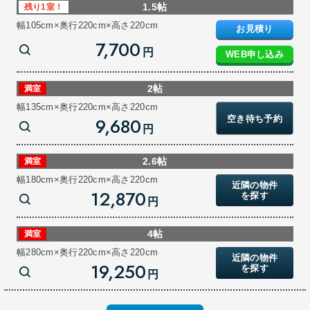
1.5帖
残り1室！
幅105cm×奥行220cm×高さ220cm
お見積り
7,700
円
WEB申し込み
2帖
満室
幅135cm×奥行220cm×高さ220cm
空き待ち予約
9,680
円
2.6帖
満室
幅180cm×奥行220cm×高さ220cm
近隣の物件
12,870
を探す
円
4帖
満室
幅280cm×奥行220cm×高さ220cm
近隣の物件
19,250
を探す
円