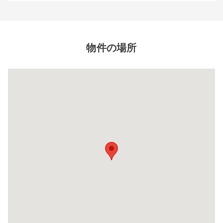
閉じ
る
物件の場所
8帖タイプ
幅×奥行×高さ(㎝)
220×580×220
自宅に収納しきれないレジャー用品や季節もの
自
など様々な用途でご利用いただいております。
な