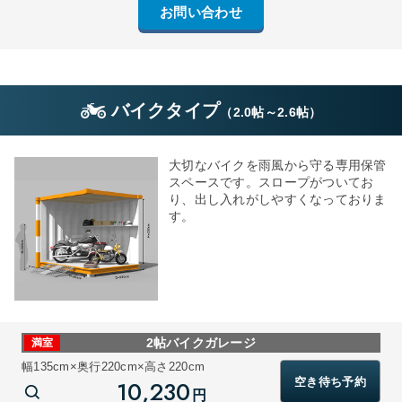
お問い合わせ
バイクタイプ
（
2.0帖
～
2.6帖
）
大切なバイクを雨風から守る専用保管
スペースです。スロープがついてお
り、出し入れがしやすくなっておりま
す。
2帖バイクガレージ
満室
幅135cm×奥行220cm×高さ220cm
空き待ち予約
10,230
円