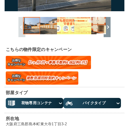
こちらの物件限定のキャンペーン
お得な
【2ヶ月0円＋事務手数料&保証料0円】
キャンペーン
お得な
複数部屋同時契約キャンペーン
キャンペーン
部屋タイプ
荷物専用コンテナ
バイクタイプ
所在地
大阪府三島郡島本町東大寺1丁目3-2