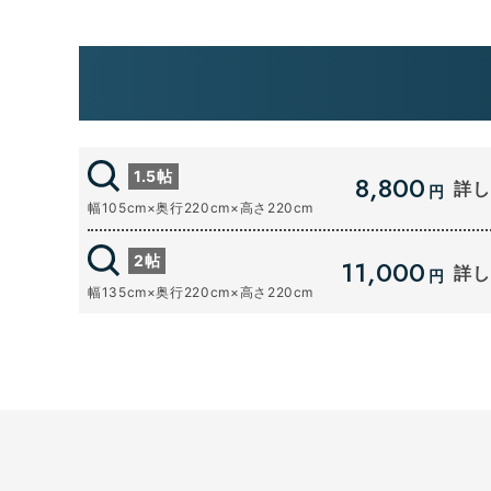
8帖タ
1.5帖
8,800
詳し
円
幅105cm×奥行220cm×高さ220cm
2帖
11,000
詳し
幅×奥行×高さ
円
220×580
幅135cm×奥行220cm×高さ220cm
自宅に収納しき
ジャー用品や季
ど様々な用途で
ただいておりま