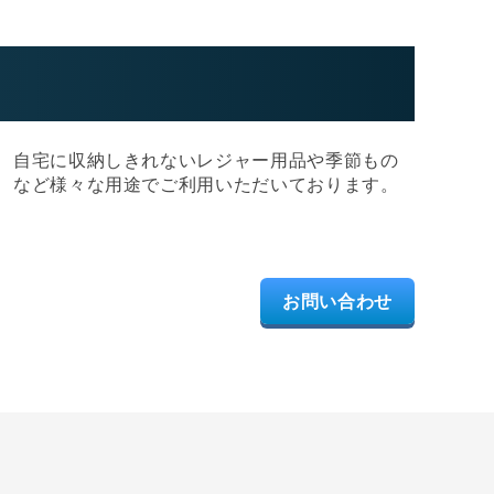
自宅に収納しきれないレジャー用品や季節もの
4帖タイプ
閉じる
など様々な用途でご利用いただいております。
幅×奥行×高さ(㎝)
280×220×220
お問い合わせ
自宅に収納しきれないレ
ジャー用品や季節ものな
ど様々な用途でご利用い
ただいております。