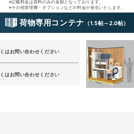
※記載料金は賃料のみの金額となっております。
※その他管理費・オプションなどの料金が発生いたします。
荷物専用コンテナ
（
1.5帖
～
2.0帖
）
イプ
くはお問い合わせください
くはお問い合わせください
(㎝)
×220
れないレ
節ものな
ご利用い
す。