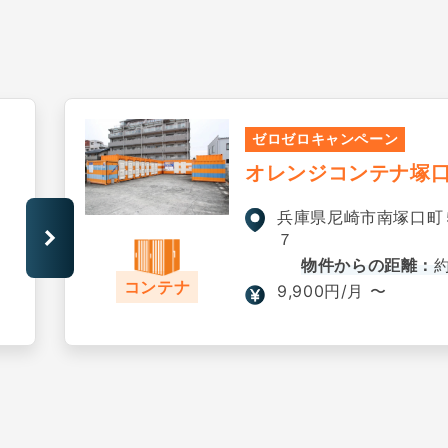
ゼロゼロキャンペーン
オレンジコンテナ塚口P
兵庫県尼崎市南塚口町
７
物件からの距離：
約
コンテナ
9,900円/月 〜