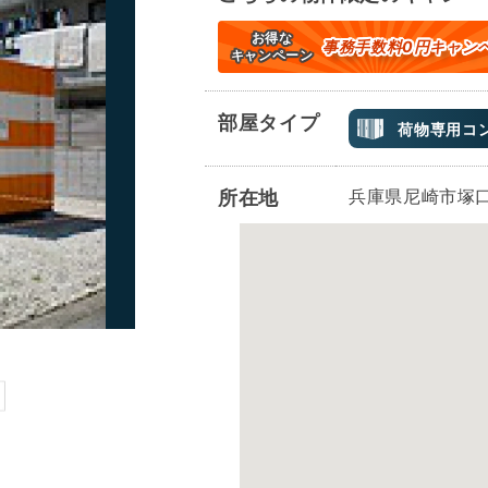
お得な
事務手数料0円キャン
キャンペーン
部屋タイプ
荷物専用コ
兵庫県尼崎市塚口
所在地