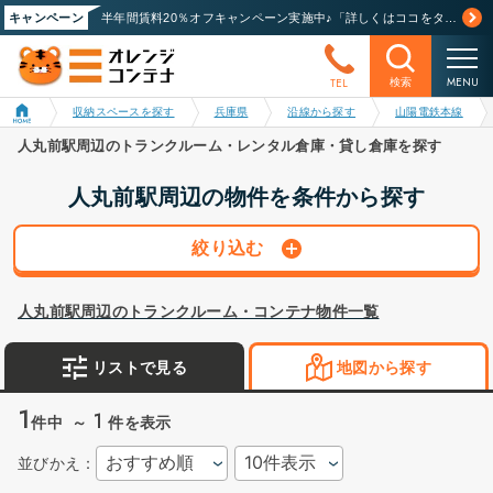
キャンペーン
半年間賃料20％オフキャンペーン実施中♪「詳しくはココをタップ」
MENU
TEL
検索
収納スペースを探す
兵庫県
沿線から探す
山陽電鉄本線
人丸前駅周辺のトランクルーム・レンタル倉庫・貸し倉庫を探す
人丸前駅周辺の物件を条件から探す
絞り込む
人丸前駅周辺のトランクルーム・コンテナ物件一覧
リストで見る
地図から探す
1
1
件中
～
件を表示
並びかえ：