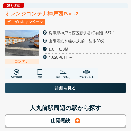
残り2室
オレンジコンテナ神戸西Part-2
ゼロゼロキャンペーン
兵庫県神戸市西区伊川谷町有瀬1587-1
山陽電鉄本線/人丸前 徒歩30分
1.0 ~ 8.0帖
4,620円/月 〜
コンテナ
24時間OK
1階
スロープあり
アスファルト
詳細を見る
人丸前駅周辺の駅から探す
山陽電鉄