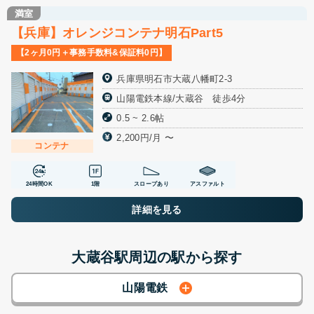
満室
【兵庫】オレンジコンテナ明石Part5
【2ヶ月0円＋事務手数料&保証料0円】
兵庫県明石市大蔵八幡町2-3
山陽電鉄本線/大蔵谷 徒歩4分
0.5 ~ 2.6帖
2,200円/月 〜
コンテナ
24時間OK
1階
スロープあり
アスファルト
詳細を見る
大蔵谷駅周辺の駅から探す
山陽電鉄