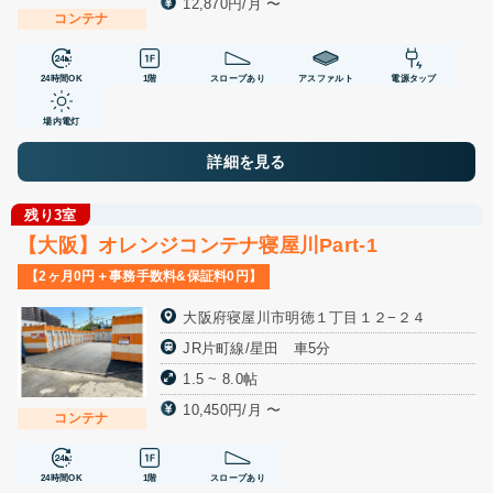
12,870円/月 〜
コンテナ
24時間OK
1階
スロープあり
アスファルト
電源タップ
場内電灯
詳細を見る
残り3室
【大阪】オレンジコンテナ寝屋川Part-1
【2ヶ月0円＋事務手数料&保証料0円】
大阪府寝屋川市明徳１丁目１２−２４
JR片町線/星田 車5分
1.5 ~ 8.0帖
10,450円/月 〜
コンテナ
24時間OK
1階
スロープあり