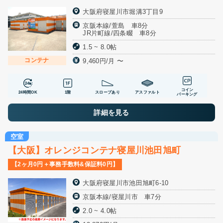
大阪府寝屋川市堀溝3丁目9
京阪本線/萱島 車8分
JR片町線/四条畷 車8分
1.5 ~ 8.0帖
コンテナ
9,460円/月 〜
コイン
24時間OK
1階
スロープあり
アスファルト
パーキング
詳細を見る
空室
【大阪】オレンジコンテナ寝屋川池田旭町
【2ヶ月0円＋事務手数料&保証料0円】
大阪府寝屋川市池田旭町6-10
京阪本線/寝屋川市 車7分
2.0 ~ 4.0帖