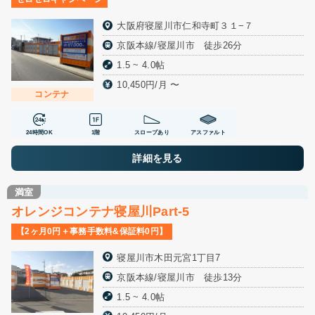
大阪府寝屋川市仁和寺町３１−７
京阪本線/寝屋川市 徒歩26分
1.5 ~ 4.0帖
10,450円/月 〜
コンテナ
24時間OK
1階
スロープあり
アスファルト
詳細を見る
満室
オレンジコンテナ寝屋川Part-5
【2ヶ月0円＋事務手数料&保証料0円】
寝屋川市木田元宮1丁目7
京阪本線/寝屋川市 徒歩13分
1.5 ~ 4.0帖