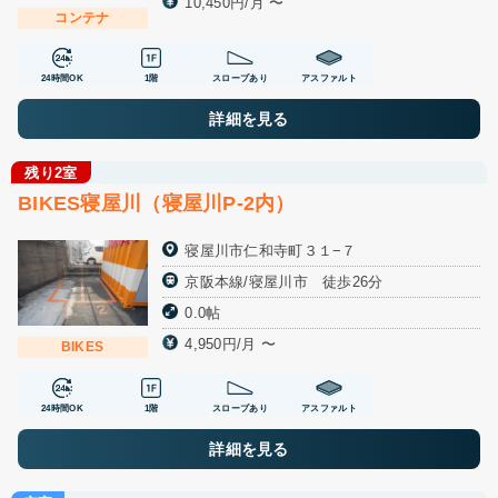
10,450円/月 〜
コンテナ
24時間OK
1階
スロープあり
アスファルト
詳細を見る
残り2室
BIKES寝屋川（寝屋川P-2内）
寝屋川市仁和寺町３１−７
京阪本線/寝屋川市 徒歩26分
0.0帖
4,950円/月 〜
BIKES
24時間OK
1階
スロープあり
アスファルト
詳細を見る