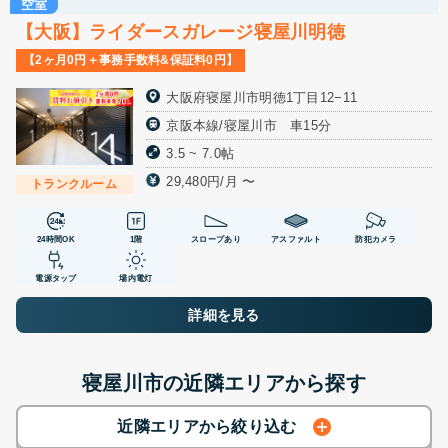
空室
【大阪】ライダースガレージ寝屋川明徳
【2ヶ月0円＋事務手数料&保証料0円】
大阪府寝屋川市明徳1丁目12−11
京阪本線/寝屋川市 車15分
3.5 ~ 7.0帖
29,480円/月 〜
トランクルーム
24時間OK
1階
スロープあり
アスファルト
防犯カメラ
電源タップ
場内電灯
詳細を見る
寝屋川市の近隣エリアから探す
近隣エリアから絞り込む