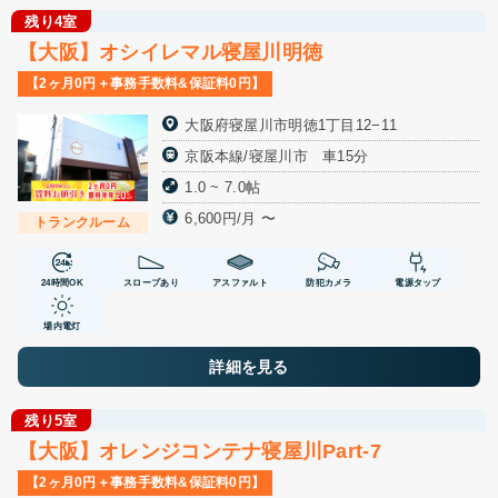
残り4室
【大阪】オシイレマル寝屋川明徳
【2ヶ月0円＋事務手数料&保証料0円】
大阪府寝屋川市明徳1丁目12−11
京阪本線/寝屋川市 車15分
1.0 ~ 7.0帖
6,600円/月 〜
トランクルーム
24時間OK
スロープあり
アスファルト
防犯カメラ
電源タップ
場内電灯
詳細を見る
残り5室
【大阪】オレンジコンテナ寝屋川Part-7
【2ヶ月0円＋事務手数料&保証料0円】