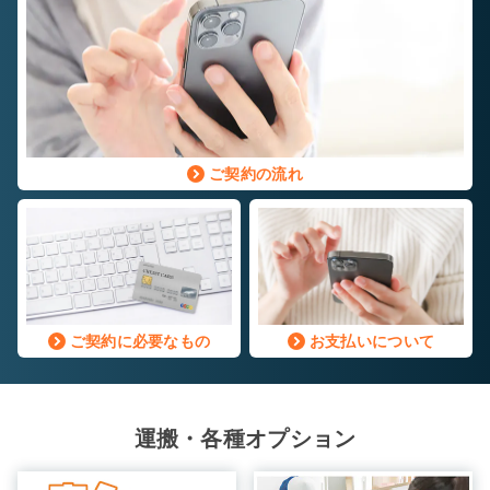
閉じ
る
8帖タイプ
ご契約の流れ
幅×奥行×高さ(㎝)
220×580×220
自宅に収納しきれないレジャー用品や季節もの
自
など様々な用途でご利用いただいております。
な
ご契約に必要なもの
お支払いについて
運搬・各種オプション