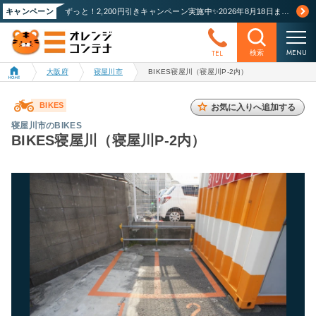
キャンペーン
ずっと！2,200円引きキャンペーン実施中✨2026年8月18日まで！詳しくはこちら
MENU
TEL
検索
大阪府
寝屋川市
BIKES寝屋川（寝屋川P-2内）
BIKES
お気に入りへ追加する
寝屋川市のBIKES
BIKES寝屋川（寝屋川P-2内）