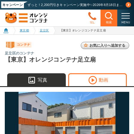
キャンペーン
ずっと！2,200円引きキャンペーン実施中✨2026年8月18日まで！詳しくはこちら
MENU
TEL
検索
東京都
足立区
【東京】オレンジコンテナ足立扇
コンテナ
お気に入りへ追加する
足立区のコンテナ
【東京】オレンジコンテナ足立扇
写真
動画