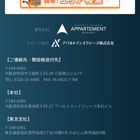
運営会社
グループ会社
【ご連絡先・郵送物送付先】
〒564-0063
大阪府吹田市江坂町1-23-28 江坂南口ビル7F
TEL:
0120-15-4466
FAX: 06-6821-7788
【本社】
〒564-0062
大阪府吹田市垂水町3-33-17 アパルトマンイクシーズ本社ビル
【東京支社】
〒169-0051
東京都新宿区西早稲田2丁目20番9号 小杉ビル西早稲田9階