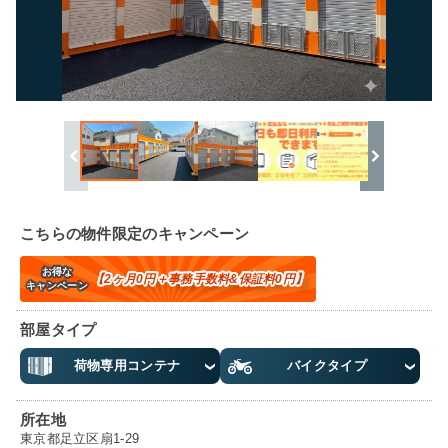
こちらの物件限定のキャンペーン
お得な
【2ヶ月0円＋事務手数料&保証料0円】
キャンペーン
部屋タイプ
荷物専用コンテナ
バイクタイプ
所在地
東京都足立区扇1-29