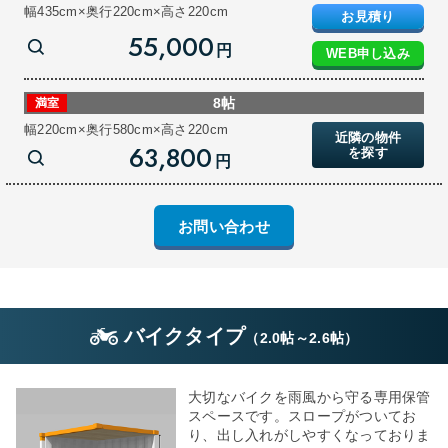
幅435cm×奥行220cm×高さ220cm
お見積り
55,000
円
WEB申し込み
8帖
満室
幅220cm×奥行580cm×高さ220cm
近隣の物件
63,800
を探す
円
お問い合わせ
バイクタイプ
（
2.0帖
～
2.6帖
）
大切なバイクを雨風から守る専用保管
スペースです。スロープがついてお
り、出し入れがしやすくなっておりま