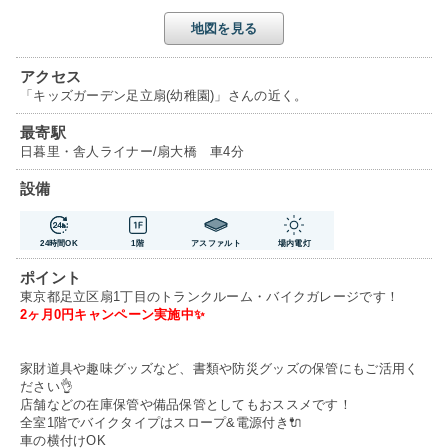
地図を見る
アクセス
「キッズガーデン足立扇(幼稚園)」さんの近く。
最寄駅
日暮里・舎人ライナー/扇大橋 車4分
設備
24時間OK
1階
アスファルト
場内電灯
ポイント
東京都足立区扇1丁目のトランクルーム・バイクガレージです！
2ヶ月0円キャンペーン実施中✨
家財道具や趣味グッズなど、書類や防災グッズの保管にもご活用く
ださい👌
店舗などの在庫保管や備品保管としてもおススメです！
全室1階でバイクタイプはスロープ&電源付き🔌
車の横付けOK