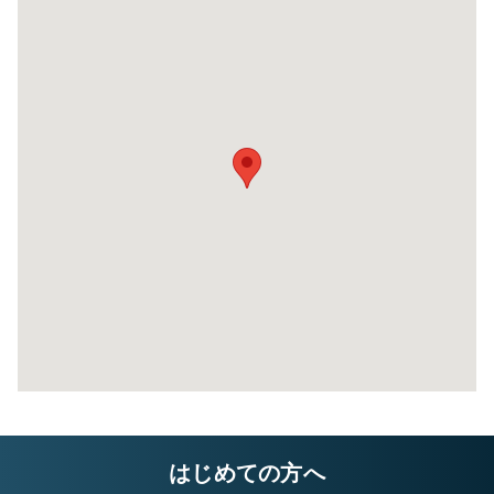
る
8帖タイプ
幅×奥行×高さ(㎝)
220×580×220
自宅に収納しきれないレジャー用品や季節もの
自
など様々な用途でご利用いただいております。
な
はじめての方へ