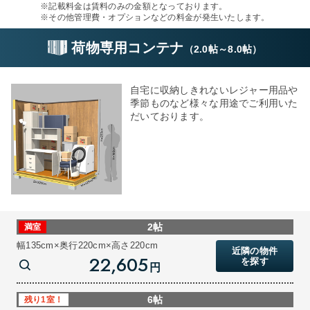
※記載料金は賃料のみの金額となっております。
※その他管理費・オプションなどの料金が発生いたします。
荷物専用コンテナ
（
2.0帖
～
8.0帖
）
自宅に収納しきれないレジャー用品や
季節ものなど様々な用途でご利用いた
だいております。
2帖
満室
幅135cm×奥行220cm×高さ220cm
近隣の物件
22,605
を探す
円
6帖
残り1室！