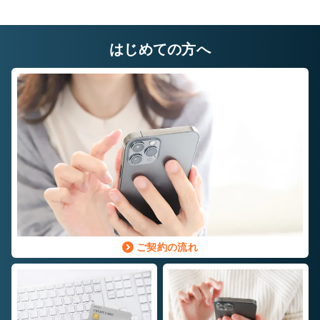
閉じ
る
はじめての方へ
8帖タイプ
幅×奥行×高さ(㎝)
220×580×220
自宅に収納しきれないレジャー用品や季節もの
自
など様々な用途でご利用いただいております。
な
ご契約の流れ