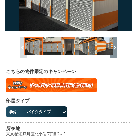
こちらの物件限定のキャンペーン
お得な
【2ヶ月0円＋事務手数料&保証料0円】
キャンペーン
部屋タイプ
バイクタイプ
所在地
東京都江戸川区北小岩5丁目2－3