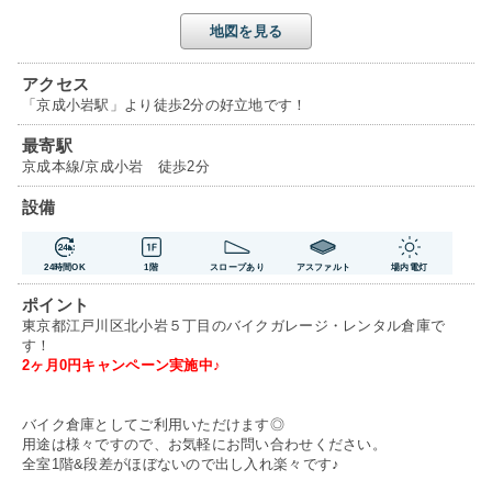
地図を見る
アクセス
「京成小岩駅」より徒歩2分の好立地です！
最寄駅
京成本線/京成小岩 徒歩2分
設備
24時間OK
1階
スロープあり
アスファルト
場内電灯
ポイント
東京都江戸川区北小岩５丁目のバイクガレージ・レンタル倉庫で
す！
2ヶ月0円キャンペーン実施中♪
バイク倉庫としてご利用いただけます◎
用途は様々ですので、お気軽にお問い合わせください。
全室1階&段差がほぼないので出し入れ楽々です♪