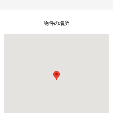
閉じ
物件の場所
る
8帖タイプ
幅×奥行×高さ(㎝)
220×580×220
自宅に収納しきれないレジャー用品や季節もの
自
など様々な用途でご利用いただいております。
な