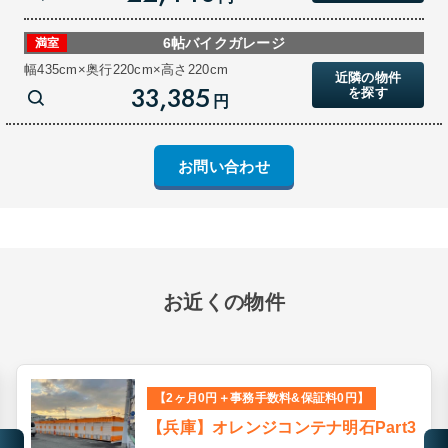
6帖バイクガレージ
満室
幅435cm×奥行220cm×高さ220cm
近隣の物件
33,385
を探す
円
お問い合わせ
お近くの物件
【2ヶ月0円＋事務手数料&保証料0円】
【兵庫】オレンジコンテナ明石Part3