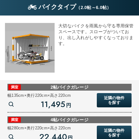
バイクタイプ
（
2.0帖
～
6.0帖
）
大切なバイクを雨風から守る専用保管
スペースです。スロープがついてお
り、出し入れがしやすくなっておりま
す。
2帖バイクガレージ
満室
幅135cm×奥行220cm×高さ220cm
近隣の物件
11,495
を探す
円
4帖バイクガレージ
満室
幅280cm×奥行220cm×高さ220cm
近隣の物件
22,440
を探す
円