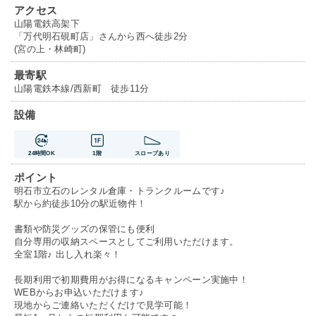
アクセス
山陽電鉄高架下
「万代明石硯町店」さんから西へ徒歩2分
(宮の上・林崎町)
最寄駅
山陽電鉄本線/西新町 徒歩11分
設備
24時間OK
1階
スロープあり
ポイント
明石市立石のレンタル倉庫・トランクルームです♪
駅から約徒歩10分の駅近物件！
書類や防災グッズの保管にも便利
自分専用の収納スペースとしてご利用いただけます。
全室1階♪ 出し入れ楽々！
長期利用で初期費用がお得になるキャンペーン実施中！
WEBからお申込いただけます♪
現地からご連絡いただくだけで見学可能！