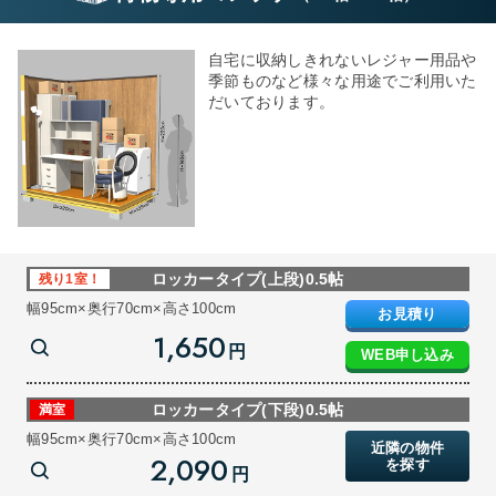
自宅に収納しきれないレジャー用品や
季節ものなど様々な用途でご利用いた
だいております。
ロッカータイプ(上段)0.5帖
残り1室！
幅95cm×奥行70cm×高さ100cm
お見積り
1,650
円
WEB申し込み
ロッカータイプ(下段)0.5帖
満室
幅95cm×奥行70cm×高さ100cm
近隣の物件
2,090
を探す
円