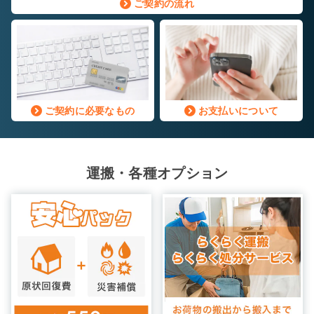
ご契約の流れ
自宅に収納しきれないレジャー用品や季節もの
自
など様々な用途でご利用いただいております。
な
ご契約に必要なもの
お支払いについて
運搬・各種オプション