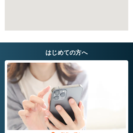
はじめての方へ
閉じ
る
8帖タイプ
幅×奥行×高さ(㎝)
220×580×220