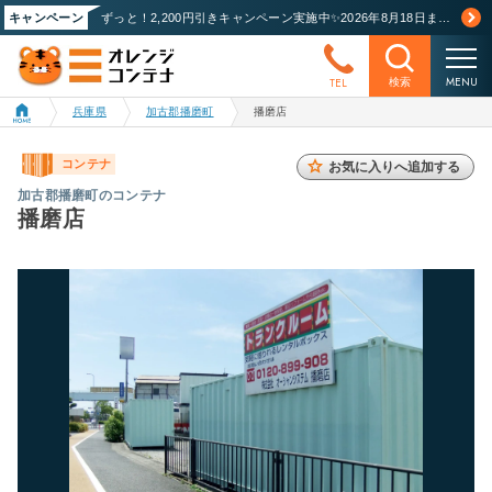
キャンペーン
ずっと！2,200円引きキャンペーン実施中✨2026年8月18日まで！詳しくはこちら
MENU
TEL
検索
兵庫県
加古郡播磨町
播磨店
コンテナ
お気に入りへ追加する
加古郡播磨町のコンテナ
播磨店