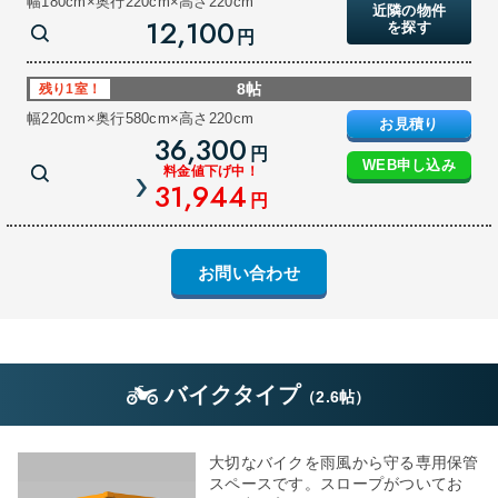
幅180cm×奥行220cm×高さ220cm
近隣の物件
12,100
を探す
円
8帖
残り1室！
幅220cm×奥行580cm×高さ220cm
お見積り
36,300
円
WEB申し込み
料金値下げ中！
31,944
円
お問い合わせ
バイクタイプ
（
2.6帖
）
大切なバイクを雨風から守る専用保管
スペースです。スロープがついてお