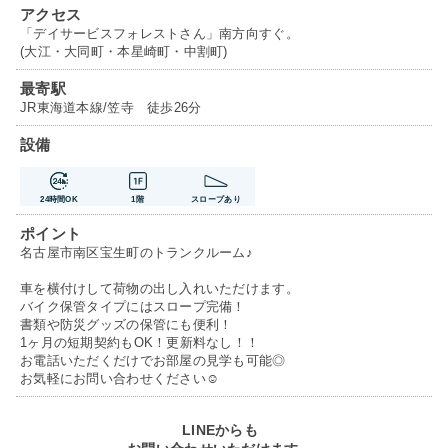
アクセス
「デイサービスフォレストさん」南方向すぐ。
(大江・大同町・本星崎町・中割町)
最寄駅
JR東海道本線/笠寺 徒歩26分
設備
24時間OK
1階
スロープあり
ポイント
名古屋市南区宝生町のトランクルーム♪
車を横付けして荷物の出し入れいただけます。
バイク保管タイプにはスロープ完備！
書類や防災グッズの保管にも便利！
1ヶ月の短期契約もOK！更新料なし！！
お電話いただくだけでお部屋の見学も可能◎
お気軽にお問い合わせください☺
LINEからも