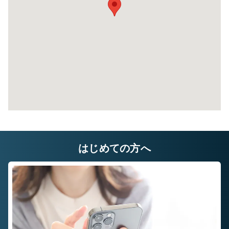
幅×奥行×高さ(㎝)
220×580×220
自宅に収納しきれないレジャー用品や季節もの
自
など様々な用途でご利用いただいております。
な
はじめての方へ