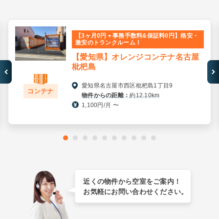
【3ヶ月0円＋事務手数料&保証料0円】格安・
激安のトランクルーム！
【愛知県】オレンジコンテナ名古屋
枇杷島
愛知県名古屋市西区枇杷島1丁目9
コンテナ
物件からの距離：
約12.10km
1,100円/月 〜
近くの物件から空室をご案内！
お気軽にお問い合わせください。