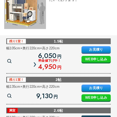
1.5帖
残り1室！
幅105cm×奥行220cm×高さ220cm
お見積り
6,050
円
WEB申し込み
料金値下げ中！
4,950
円
2帖
残り1室！
幅135cm×奥行220cm×高さ220cm
お見積り
9,130
円
WEB申し込み
2.6帖
満室