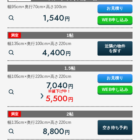
幅95cm×奥行70cm×高さ100cm
お見積り
1,540
円
WEB申し込み
1帖
満室
幅135cm×奥行100cm×高さ220cm
近隣の物件
4,400
を探す
円
1.5帖
幅105cm×奥行220cm×高さ220cm
お見積り
7,040
円
WEB申し込み
※値下げ中！
5,500
円
2帖
満室
幅135cm×奥行220cm×高さ220cm
空き待ち予約
8,800
円