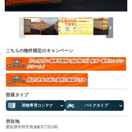
こちらの物件限定のキャンペーン
【3ヶ月0円＋事務手数料&保証料0円】格安・激安のトラン
お得な
キャンペーン
クルーム！
お得な
限定5室★1.5帖の賃料大幅値下げ★
キャンペーン
部屋タイプ
荷物専用コンテナ
バイクタイプ
所在地
愛知県半田市有楽町6丁目100