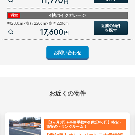
11,770
円
4帖バイクガレージ
満室
幅280cm×奥行220cm×高さ220cm
近隣の物件
17,600
を探す
円
お問い合わせ
お近くの物件
【3ヶ月0円＋事務手数料&保証料0円】格安・
激安のトランクルーム！