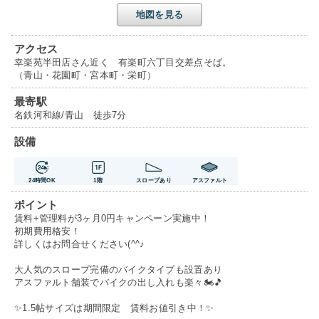
地図を見る
アクセス
幸楽苑半田店さん近く 有楽町六丁目交差点そば。
（青山・花園町・宮本町・栄町）
最寄駅
名鉄河和線/青山 徒歩7分
設備
24時間OK
1階
スロープあり
アスファルト
ポイント
賃料+管理料が3ヶ月0円キャンペーン実施中！
初期費用格安！
詳しくはお問合せください(^^♪
大人気のスロープ完備のバイクタイプも設置あり
アスファルト舗装でバイクの出し入れも楽々🏍🎵
✨1.5帖サイズは期間限定 賃料お値引き中！✨