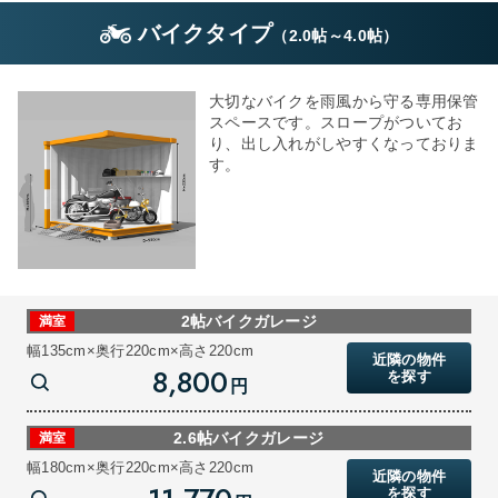
バイクタイプ
（
2.0帖
～
4.0帖
）
大切なバイクを雨風から守る専用保管
スペースです。スロープがついてお
り、出し入れがしやすくなっておりま
す。
2帖バイクガレージ
満室
幅135cm×奥行220cm×高さ220cm
近隣の物件
8,800
を探す
円
2.6帖バイクガレージ
満室
幅180cm×奥行220cm×高さ220cm
近隣の物件
を探す