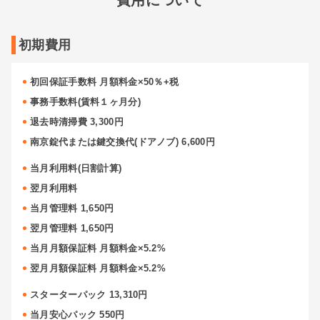
初期費用
初回保証手数料 月額料金×50％+税
事務手数料(賃料１ヶ月分)
退去時清掃費 3,300円
南京錠代または鍵交換代(ドアノブ) 6,600円
当月利用料(日割計算)
翌月利用料
当月管理料 1,650円
翌月管理料 1,650円
閉じ
る
当月月額保証料 月額料金×5.2%
8帖タイプ
翌月月額保証料 月額料金×5.2%
幅×奥行×高さ(㎝)
220×580×220
スターターパック 13,310円
当月安心パック 550円