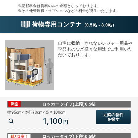
※記載料金は賃料のみの金額となっております。
※その他管理費・オプションなどの料金が発生いたします。
荷物専用コンテナ
（
0.5帖
～
8.0帖
）
自宅に収納しきれないレジャー用品や
季節ものなど様々な用途でご利用いた
だいております。
ロッカータイプ(上段)0.5帖
満室
幅95cm×奥行70cm×高さ100cm
近隣の物件
1,100
を探す
円
ロッカータイプ(下段)0.5帖
残り1室！